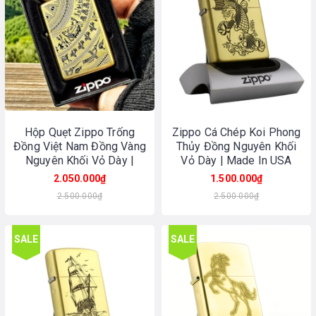
Hộp Quẹt Zippo Trống
Zippo Cá Chép Koi Phong
Đồng Việt Nam Đồng Vàng
Thủy Đồng Nguyên Khối
Nguyên Khối Vỏ Dày |
Vỏ Dày | Made In USA
Made In USA
2.050.000₫
1.500.000₫
2.500.000₫
2.500.000₫
SALE
SALE