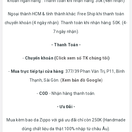
khoản ngân hàng . Thanh toán khi nhận hàng: 30k (48h nhận)
Ngoại thành HCM & tỉnh thành khác: Free Ship khi thanh toán
chuyển khoản (4 ngày nhận). Thanh toán khi nhận hàng: 50K. (4-
7 ngày nhận).
- Thanh Toán -
-
Chuyển khoản
(
Click xem số TK chúng tôi
)
-
Mua trực tiếp tại cửa hàng
: 377/39 Phan Văn Trị, P11, Bình
Thạnh, Sài Gòn.
(
Xem bản đồ Google
)
-
COD
- Nhận hàng thanh toán.
- Ưu Đãi -
Mua kèm bao da Zippo với giá ưu đãi chỉ còn 250K (Handmade
dùng chất liệu da thật 100% nhập từ châu Âu).