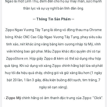
Ngao là một Linh Thú, đem đến cho họ sự may mắn, sức mạnh
thần lực và sự uy nghĩ bản lĩnh đàn ông.
-- Thông Tin Sản Phẩm --
Zippo Ngao Vương Tây Tạng là dòng vỏ đồng thau mạ Chrome
bóng. Khắc CNC Cao Cấp Ngao Vương Tây Tạng, phay siêu sâu
tinh xảo, nét khắc ửng vàng bằng kim cương nhập từ Mỹ, vĩnh
viễn không bao giờ phai. Mẫu Zippo khắc độc quyền chỉ có tại
ZippoStore.vn.
Hộp giấy Zippo đi kèm có thể sử dụng như hộp
quà tặng. Khi sử dụng với xăng Zippo chính hãng bật lửa sẽ phát
huy tối đa hiệu quả cháy, chống gió và giữ xăng lâu hơn (1 ngày
bật 20 lần, 1 lần 3 giây, điều kiện buồng đốt sạch, tim trắng, 7
ngày sẽ cạn xăng).
-
Zippo Mỹ
chính hãng có âm thanh đặc trưng của Zippo: "Click".