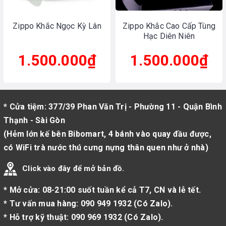
Zippo Khắc Ngọc Kỳ Lân
Zippo Khắc Cao Cấp Tùng
Hạc Diên Niên
1.500.000₫
1.500.000₫
* Cửa tiệm: 377/39 Phan Văn Trị - Phường 11 - Quận Bình
Thạnh - Sài Gòn
(Hẻm lớn kế bên Bibomart, 4 bánh vào quay đầu được,
có WiFi trà nước thú cưng nựng thân quen như ở nhà)
Click vào đây để mở bản đồ.
* Mở cửa: 08-21:00 suốt tuần kể cả T7, CN và lễ tết.
* Tư vấn mua hàng:
090 949 1932
(
Có Zalo
).
* Hỗ trợ kỹ thuật:
090 969 1932
(
Có Zalo
).