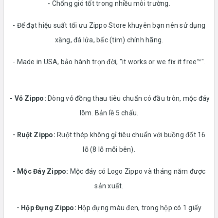
- Chống gió tốt trong nhiều môi trường.
- Để đạt hiệu suất tối ưu Zippo Store khuyên bạn nên sử dụng
xăng, đá lửa, bấc (tim) chính hãng.
- Made in USA, bảo hành trọn đời, "it works or we fix it free™".
- Vỏ Zippo:
Dòng vỏ đồng thau tiêu chuẩn có đầu tròn, mộc đáy
lõm. Bản lề 5 chấu.
-
Ruột Zippo:
Ruột thép không gỉ tiêu chuẩn với buồng đốt 16
lỗ (8 lỗ mỗi bên).
- Mộc Đáy Zippo:
Mộc đáy có Logo Zippo và tháng năm được
sản xuất.
-
Hộp Đựng Zippo:
Hộp đựng màu đen, trong hộp có 1 giấy