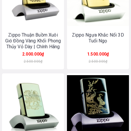
Zippo Thuận Buồm Xuôi
Zippo Ngựa Khắc Nổi 3D
Gió Đồng Vàng Khối Phong
Tuổi Ngọ
Thủy Vỏ Dày | Chính Hãng
Made In USA
2.000.000₫
1.500.000₫
2.500.000₫
2.500.000₫