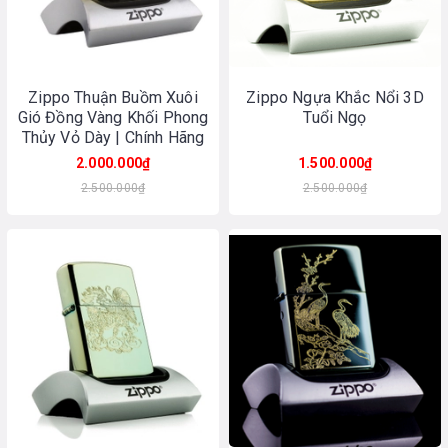
Zippo Thuận Buồm Xuôi
Zippo Ngựa Khắc Nổi 3D
Gió Đồng Vàng Khối Phong
Tuổi Ngọ
Thủy Vỏ Dày | Chính Hãng
Made In USA
2.000.000₫
1.500.000₫
2.500.000₫
2.500.000₫