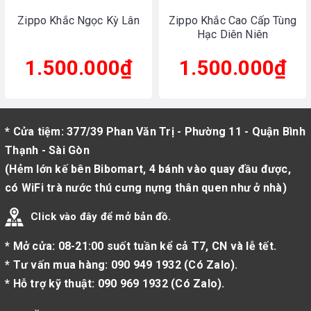
Zippo Khắc Ngọc Kỳ Lân
Zippo Khắc Cao Cấp Tùng
Hạc Diên Niên
1.500.000₫
1.500.000₫
* Cửa tiệm: 377/39 Phan Văn Trị - Phường 11 - Quận Bình
Thạnh - Sài Gòn
(Hẻm lớn kế bên Bibomart, 4 bánh vào quay đầu được,
có WiFi trà nước thú cưng nựng thân quen như ở nhà)
Click vào đây để mở bản đồ.
* Mở cửa: 08-21:00 suốt tuần kể cả T7, CN và lễ tết.
* Tư vấn mua hàng:
090 949 1932
(
Có Zalo
).
* Hỗ trợ kỹ thuật:
090 969 1932
(
Có Zalo
).