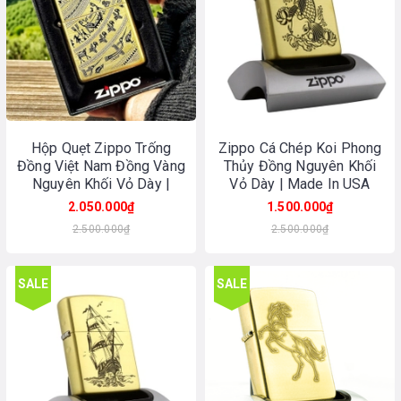
Hộp Quẹt Zippo Trống
Zippo Cá Chép Koi Phong
Đồng Việt Nam Đồng Vàng
Thủy Đồng Nguyên Khối
Nguyên Khối Vỏ Dày |
Vỏ Dày | Made In USA
Made In USA
2.050.000₫
1.500.000₫
2.500.000₫
2.500.000₫
SALE
SALE