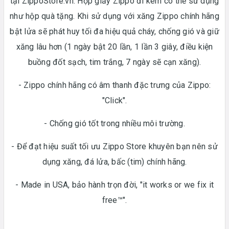
tại ZippoStore.vn. Hộp giấy Zippo đi kèm có thể sử dụng
như hộp quà tặng. Khi sử dụng với xăng Zippo chính hãng
bật lửa sẽ phát huy tối đa hiệu quả cháy, chống gió và giữ
xăng lâu hơn (1 ngày bật 20 lần, 1 lần 3 giây, điều kiện
buồng đốt sạch, tim trắng, 7 ngày sẽ cạn xăng).
- Zippo chính hãng có âm thanh đặc trưng của Zippo:
"Click".
- Chống gió tốt trong nhiều môi trường.
- Để đạt hiệu suất tối ưu Zippo Store khuyên bạn nên sử
dụng xăng, đá lửa, bấc (tim) chính hãng.
- Made in USA, bảo hành trọn đời, "it works or we fix it
free™".