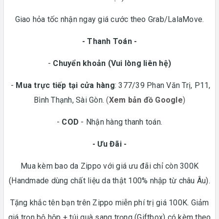
Giao hỏa tốc nhận ngay giá cước theo Grab/LalaMove.
- Thanh Toán -
-
Chuyển khoản
(Vui lòng liên hệ)
-
Mua trực tiếp tại cửa hàng
: 377/39 Phan Văn Trị, P11,
Bình Thạnh, Sài Gòn.
(
Xem bản đồ Google
)
-
COD
- Nhận hàng thanh toán.
- Ưu Đãi -
Mua kèm bao da Zippo với giá ưu đãi chỉ còn 300K
(Handmade dùng chất liệu da thật 100% nhập từ châu Âu).
Tặng khắc tên bạn trên Zippo miễn phí trị giá 100K. Giảm
giá trọn bộ hộp + túi quà sang trọng (Giftbox) có kèm theo