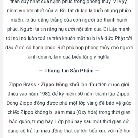
thân duy nhất của hạnh phúc trong phong thuỷ. Vì vậy,
niềm vui lớn nhất của vị Bồ Tát di lặc là biến những phiền
muộn, lo âu, căng thẳng của con người trở thành hạnh
phúc. Người ta tin rằng nụ cười nội tâm của Di Lặc mạnh
tới nỗi nó luôn toả ra trên khuôn mặt từ bi và đức Phật tới
đâu ở đó có hạnh phúc. Rất phù hợp phong thủy cho người
kinh doanh, làm quà biếu tặng ý nghĩa.
-- Thông Tin Sản Phẩm --
Zippo Brass -
Zippo Đồng khối
lần đầu tiên được giới
thiệu vào năm 1982 để kỷ niệm 50 năm thành lập Zippo.
Dòng Zippo đồng được phủ một lớp vàng để bảo vệ giúp
chiếc Zippo không bị sẫm màu (Oxy hóa) trong thời gian
bảo quản, trưng bày. Lớp phủ này sau một thời gian sử
dụng sẽ trả lại màu đồng thật sự khi tiếp xúc với mồ hôi