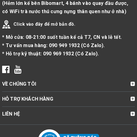
(Hẻm lớn kế bên Bibomart, 4 bánh vào quay đầu được,
có WiFi trà nước thú cưng nựng thân quen như ở nhà)
Click vào đây để mở bản đồ.
* Mở cửa: 08-21:00 suốt tuần kể cả T7, CN và lễ tết.
* Tư vấn mua hàng:
090 949 1932
(
Có Zalo
).
* Hỗ trợ kỹ thuật:
090 969 1932
(
Có Zalo
).
VỀ CHÚNG TÔI
HỖ TRỢ KHÁCH HÀNG
LIÊN HỆ