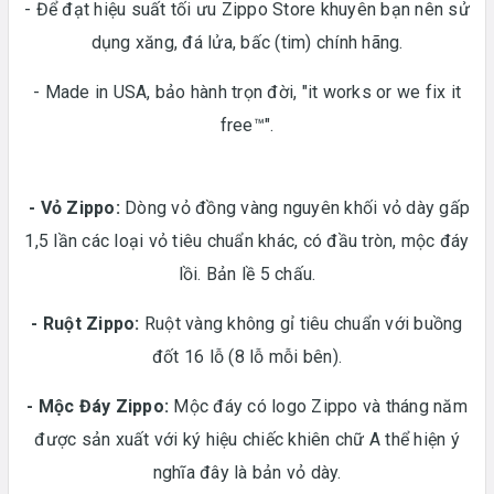
- Để đạt hiệu suất tối ưu Zippo Store khuyên bạn nên sử
dụng xăng, đá lửa, bấc (tim) chính hãng.
- Made in USA, bảo hành trọn đời, "it works or we fix it
free™".
- Vỏ Zippo:
Dòng vỏ đồng vàng nguyên khối vỏ dày gấp
1,5 lần các loại vỏ tiêu chuẩn khác, có đầu tròn, mộc đáy
lồi. Bản lề 5 chấu.
-
Ruột Zippo:
Ruột vàng không gỉ tiêu chuẩn với buồng
đốt 16 lỗ (8 lỗ mỗi bên).
- Mộc Đáy Zippo:
Mộc đáy có logo Zippo và tháng năm
được sản xuất với ký hiệu chiếc khiên chữ A thể hiện ý
nghĩa đây là bản vỏ dày.