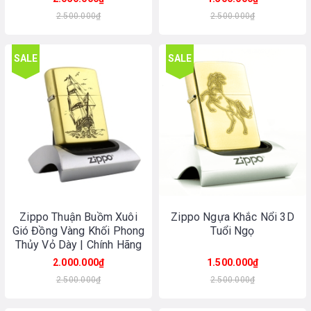
2.500.000₫
2.500.000₫
SALE
SALE
Zippo Thuận Buồm Xuôi
Zippo Ngựa Khắc Nổi 3D
Gió Đồng Vàng Khối Phong
Tuổi Ngọ
Thủy Vỏ Dày | Chính Hãng
Made In USA
2.000.000₫
1.500.000₫
2.500.000₫
2.500.000₫