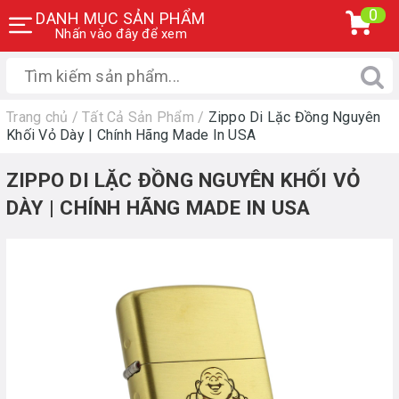
0
DANH MỤC SẢN PHẨM
Nhấn vào đây để xem
Trang chủ
/
Tất Cả Sản Phẩm
/
Zippo Di Lặc Đồng Nguyên
Khối Vỏ Dày | Chính Hãng Made In USA
ZIPPO DI LẶC ĐỒNG NGUYÊN KHỐI VỎ
DÀY | CHÍNH HÃNG MADE IN USA