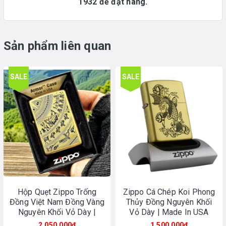
1932 để đặt hàng.
Sản phẩm liên quan
SALE
SALE
Hộp Quẹt Zippo Trống
Zippo Cá Chép Koi Phong
Đồng Việt Nam Đồng Vàng
Thủy Đồng Nguyên Khối
Nguyên Khối Vỏ Dày |
Vỏ Dày | Made In USA
Made In USA
2.050.000₫
1.500.000₫