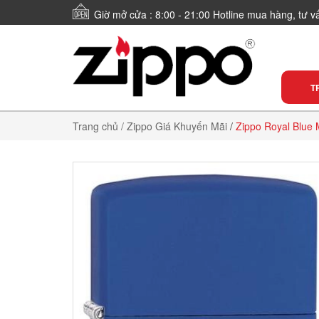
Giờ mở cửa : 8:00 - 21:00 Hotline mua hàng, tư 
T
Trang chủ
/ Zippo Giá Khuyến Mãi
/
Zippo Royal Blue 