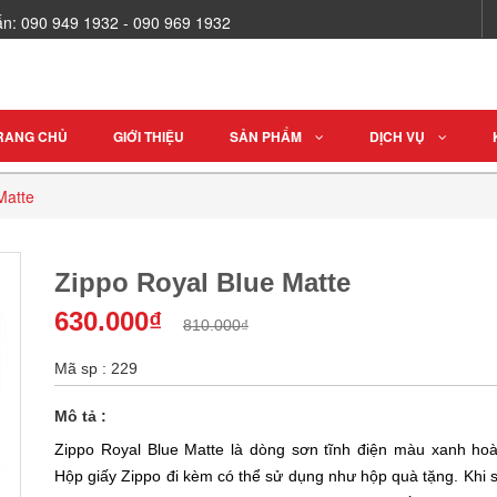
vấn: 090 949 1932 - 090 969 1932
RANG CHỦ
GIỚI THIỆU
SẢN PHẨM
DỊCH VỤ
Matte
Zippo Royal Blue Matte
630.000₫
810.000₫
Mã sp : 229
Mô tả :
Zippo Royal Blue Matte là dòng sơn tĩnh điện màu xanh hoà
Hộp giấy Zippo đi kèm có thể sử dụng như hộp quà tặng. Khi 