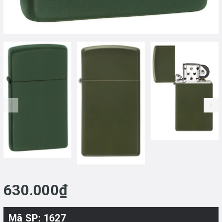
prev
630.000₫
Mã SP: 1627