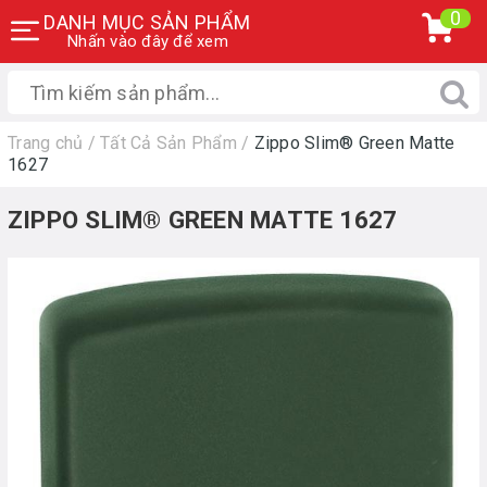
0
DANH MỤC SẢN PHẨM
Nhấn vào đây để xem
Trang chủ
/
Tất Cả Sản Phẩm
/
Zippo Slim® Green Matte
1627
ZIPPO SLIM® GREEN MATTE 1627