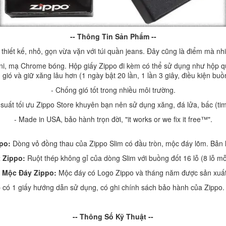
-- Thông Tin Sản Phẩm --
thiết kế, nhỏ, gọn vừa vặn với túi quần jeans. Đây cũng là điểm mà nh
ni, mạ Chrome bóng. Hộp giấy Zippo đi kèm có thể sử dụng như hộp qu
 gió và giữ xăng lâu hơn (1 ngày bật 20 lần, 1 lần 3 giây, điều kiện buồ
- Chống gió tốt trong nhiều môi trường.
 suất tối ưu Zippo Store khuyên bạn nên sử dụng xăng, đá lửa, bấc (ti
- Made in USA, bảo hành trọn đời, "it works or we fix it free™".
ppo:
Dòng vỏ đồng thau của Zippo Slim có đầu tròn, mộc đáy lõm. Bản l
 Zippo:
Ruột thép không gỉ của dòng Slim với buồng đốt 16 lỗ (8 lỗ mỗ
- Mộc Đáy Zippo:
Mộc đáy có Logo Zippo và tháng năm được sản xuất
 có 1 giấy hướng dẫn sử dụng, có ghi chính sách bảo hành của Zippo
-- Thông Số Kỹ Thuật --