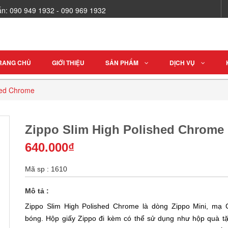
vấn: 090 949 1932 - 090 969 1932
RANG CHỦ
GIỚI THIỆU
SẢN PHẨM
DỊCH VỤ
hed Chrome
Zippo Slim High Polished Chrome
640.000₫
Mã sp : 1610
Mô tả :
Zippo Slim High Polished Chrome là dòng Zippo Mini, mạ
bóng. Hộp giấy Zippo đi kèm có thể sử dụng như hộp quà tặ