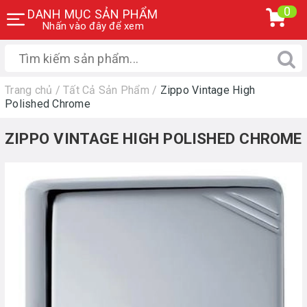
0
DANH MỤC SẢN PHẨM
Nhấn vào đây để xem
Trang chủ
/
Tất Cả Sản Phẩm
/
Zippo Vintage High
Polished Chrome
ZIPPO VINTAGE HIGH POLISHED CHROME