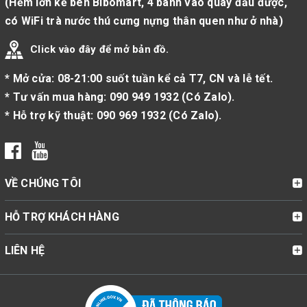
(Hẻm lớn kế bên Bibomart, 4 bánh vào quay đầu được,
có WiFi trà nước thú cưng nựng thân quen như ở nhà)
Click vào đây để mở bản đồ.
* Mở cửa: 08-21:00 suốt tuần kể cả T7, CN và lễ tết.
* Tư vấn mua hàng:
090 949 1932
(
Có Zalo
).
* Hỗ trợ kỹ thuật:
090 969 1932
(
Có Zalo
).
VỀ CHÚNG TÔI
HỖ TRỢ KHÁCH HÀNG
LIÊN HỆ