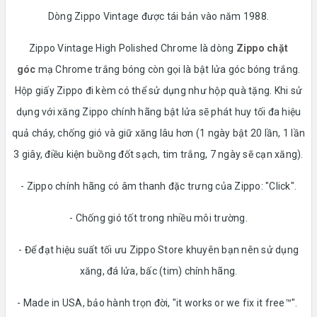
Dòng Zippo Vintage được tái bản vào năm 1988.
Zippo Vintage High Polished Chrome là dòng
Zippo chặt
góc
mạ Chrome trắng bóng còn gọi là bật lửa góc bóng trắng.
Hộp giấy Zippo đi kèm có thể sử dụng như hộp quà tặng. Khi sử
dụng với xăng Zippo chính hãng bật lửa sẽ phát huy tối đa hiệu
quả cháy, chống gió và giữ xăng lâu hơn (1 ngày bật 20 lần, 1 lần
3 giây, điều kiện buồng đốt sạch, tim trắng, 7 ngày sẽ cạn xăng).
- Zippo chính hãng có âm thanh đặc trưng của Zippo: "Click".
- Chống gió tốt trong nhiều môi trường.
- Để đạt hiệu suất tối ưu Zippo Store khuyên bạn nên sử dụng
xăng, đá lửa, bấc (tim) chính hãng.
- Made in USA, bảo hành trọn đời, "it works or we fix it free™".