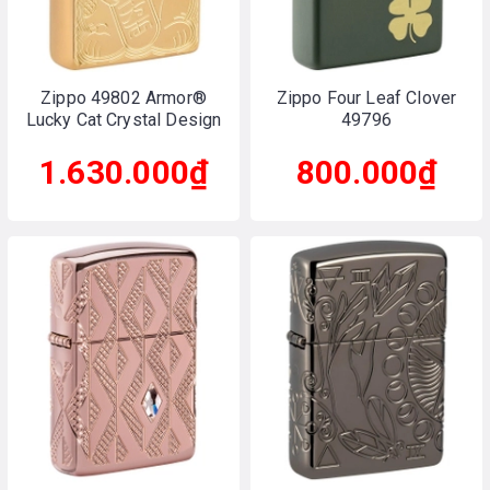
Zippo 49802 Armor®
Zippo Four Leaf Clover
Lucky Cat Crystal Design
49796
1.630.000₫
800.000₫