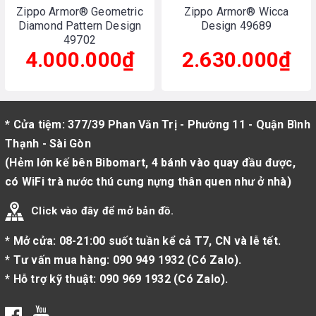
Zippo Armor® Geometric
Zippo Armor® Wicca
Diamond Pattern Design
Design 49689
49702
4.000.000₫
2.630.000₫
* Cửa tiệm: 377/39 Phan Văn Trị - Phường 11 - Quận Bình
Thạnh - Sài Gòn
(Hẻm lớn kế bên Bibomart, 4 bánh vào quay đầu được,
có WiFi trà nước thú cưng nựng thân quen như ở nhà)
Click vào đây để mở bản đồ.
* Mở cửa: 08-21:00 suốt tuần kể cả T7, CN và lễ tết.
* Tư vấn mua hàng:
090 949 1932
(
Có Zalo
).
* Hỗ trợ kỹ thuật:
090 969 1932
(
Có Zalo
).