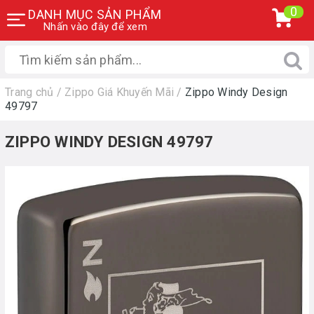
0
DANH MỤC SẢN PHẨM
Nhấn vào đây để xem
Trang chủ
/
Zippo Giá Khuyến Mãi
/
Zippo Windy Design
49797
ZIPPO WINDY DESIGN 49797